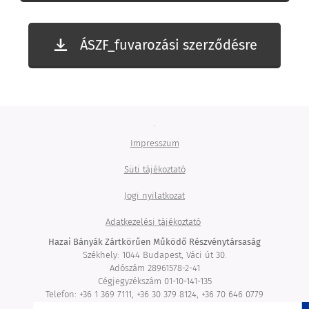
ÁSZF_fuvarozási szerződésre
.
Impresszum
Süti tájékoztató
Jogi nyilatkozat
Adatkezelési tájékoztató
Hazai Bányák Zártkörűen Működő Részvénytársaság
Székhely: 1044 Budapest, Váci út 30.
Adószám 28961578-2-41
Cégjegyzékszám 01-10-141-135
Telefon: +36 1 369 7111, +36 30 379 8124, +36 70 646 0779
email: ertekesites@hazaibanyak.hu