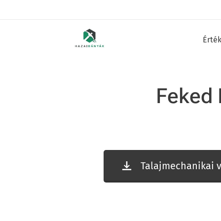
Érté
Feked
Talajmechanikai v