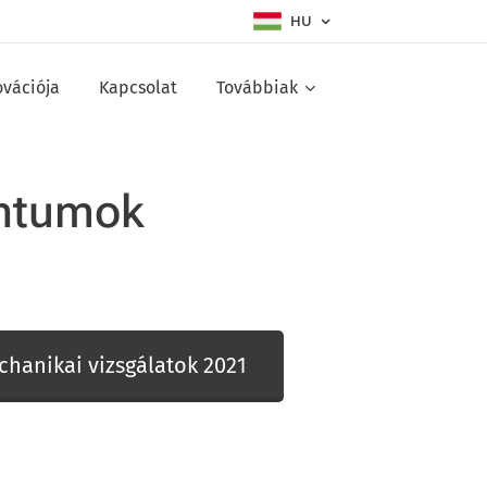
HU
ovációja
Kapcsolat
Továbbiak
ntumok
chanikai vizsgálatok 2021