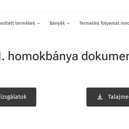
kesített termékek
Bányák
Termelési folyamat inn
 I. homokbánya dokume
izsgálatok
Talajme