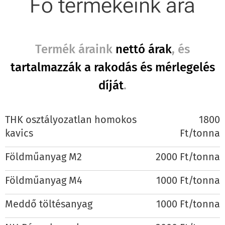
Fő termékeink ára
Termék áraink
nettó árak
, és
tartalmazzák a rakodás és mérlegelés
díját
.
THK osztályozatlan homokos
1800
kavics
Ft/tonna
Földműanyag M2
2000 Ft/tonna
Földműanyag M4
1000 Ft/tonna
Meddő töltésanyag
1000 Ft/tonna