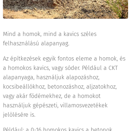
Mind a homok, mind a kavics széles
felhasználású alapanyag.
Az építkezések egyik fontos eleme a homok, és
a homokos kavics, vagy sóder. Például a CKT
alapanyaga, használjuk alapozáshoz,
kocsibeállókhoz, betonozáshoz, aljzatokhoz,
vagy akár födémekhez, de a homokot
használjuk gépészeti, villamosvezetékek
jelölésére is.
Például: a 0-16 homokos kavics a betonok