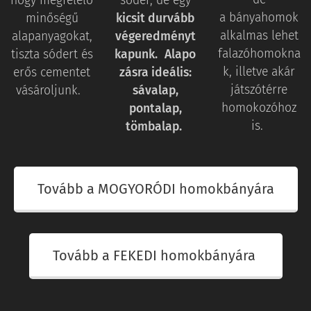
hogy megfelelő
sóder, de egy
a bányahomok
minőségű
kicsit durvább
alkalmas lehet
alapanyagokat,
végeredményt
falazóhomokna
tiszta sódert és
kapunk.
Alapo
k, illetve akár
erős cementet
zásra ideális:
játszótérre
vásároljunk.
s
ávalap,
homokozóhoz
pontalap,
is.
tömbalap.
Tovább a MOGYORÓDI homokbányára
Tovább a FEKEDI homokbányára