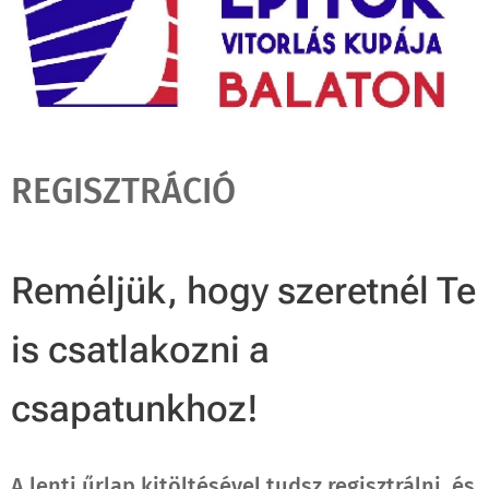
REGISZTRÁCIÓ
Reméljük, hogy szeretnél Te
is csatlakozni a
csapatunkhoz!
A lenti űrlap kitöltésével tudsz regisztrálni, és