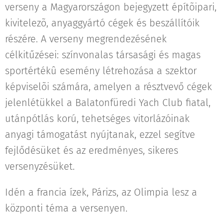
verseny a Magyarországon bejegyzett építõipari,
kivitelezõ, anyaggyártó cégek és beszállítóik
részére. A verseny megrendezésének
célkitűzései: színvonalas társasági és magas
sportértékû esemény létrehozása a szektor
képviselõi számára, amelyen a résztvevő cégek
jelenlétükkel a Balatonfüredi Yach Club fiatal,
utánpótlás korú, tehetséges vitorlázóinak
anyagi támogatást nyújtanak, ezzel segítve
fejlődésüket és az eredményes, sikeres
versenyzésüket.
Idén a francia ízek, Párizs, az Olimpia lesz a
központi téma a versenyen.