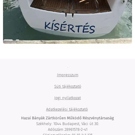
.
Impresszum
Süti tájékoztató
Jogi nyilatkozat
Adatkezelési tájékoztató
Hazai Bányák Zártkörűen Működő Részvénytársaság
Székhely: 1044 Budapest, Váci út 30.
Adószám 28961578-2-41