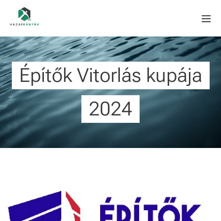
Építők Vitorlás kupája
2024